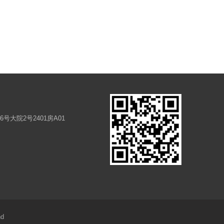
大院2号2401房A01
nd