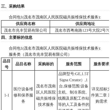
三、采购结果
合同包
1(茂名市茂南区人民医院磁共振维保技术服务):
供应商名称
供应商地址
茂名市兆丰贸易有限公司
茂名市西粤南路
123号大院2号7
四、主要标的信息
合同包
1(茂名市茂南区人民医院磁共振维保技术服务):
服务类（茂名市兆丰贸易有限公司）
品目
品目名称
采购标的
服务范围
服务要求
号
品牌型号
:GE,1.5T
Signa Creator）,1
茂名市茂南
台,保修范围:设备
医疗设备维
详见招标
区人民医院
主机、制冷系统、
1-1
修和保养服
件第二章
磁共振维保
线圈及原配工作站
务
购需求
技术服务
等的人工及备件的