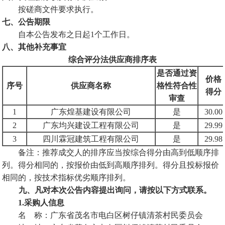
按磋商文件要求执行
。
七、
公告期限
自本公告发布之日起
1个工作日
。
八、
其他补充事宜
综合评分法供应商排序表
是否通过资
价格
序号
供应商
名称
格性符合性
得分
审查
1
广东煌基建设有限公司
是
30.00
2
广东均兴建设工程有限公司
是
29.99
3
四川霖冠建筑工程有限公司
是
29.98
备注：推荐
成交人
的排序应当按综合得分由高到低顺序排
列。得分相同的，按报价由低到高顺序排列。得分且投标报价
相同的，按技术指标优劣顺序排列。
九、凡对本次公告内容提出询问，请按以下方式联系。
1.采购人信息
名
称
：广东省茂名市电白区树仔镇清茶村民委员会