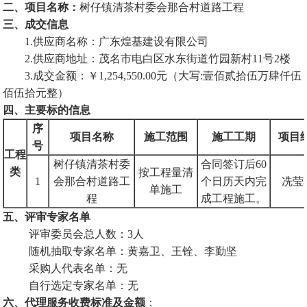
二、项目名称：
树仔镇清茶村委会那合村道路工程
三、
成交信息
1.
供应商
名称：
广东煌基建设有限公司
2.
供应商
地址
：茂名市电白区水东街道竹园新村
11号2楼
3.
成交
金额：
￥
1,254,550.00元（大写:壹佰贰拾伍万肆仟伍
佰伍拾元整）
四
、主要标的信息
序
项目
名称
施工范围
施工工期
项目
号
工程
树仔镇清茶村委
合同签订后
60
类
按工程量清
1
会那合村道路工
个日历天内完
冼莹
单施工
程
成工程施工
。
五、
评审专家名单
评审委员会总人数：
3
人
随机抽取专家名单：
黄嘉卫、王铨、李勤坚
采购人代表名单：
无
自行选定专家名单：
无
六、
代理服务收费标准及金额
：